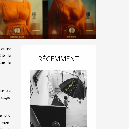
 entre
été de
RÉCEMMENT
ans le
lms au
hanger
pouvez
lement