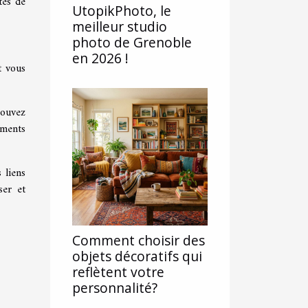
tés de
UtopikPhoto, le
meilleur studio
photo de Grenoble
en 2026 !
t vous
pouvez
oments
 liens
ser et
Comment choisir des
objets décoratifs qui
reflètent votre
personnalité?