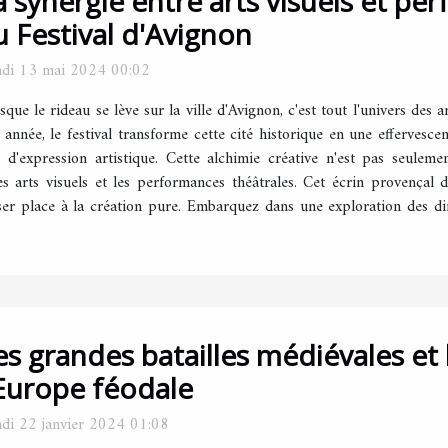
a synergie entre arts visuels et pe
u Festival d'Avignon
di 13 mai 2024 00:02
sque le rideau se lève sur la ville d'Avignon, c'est tout l'univers des a
née, le festival transforme cette cité historique en une effervescenc
s d'expression artistique. Cette alchimie créative n'est pas seuleme
les arts visuels et les performances théâtrales. Cet écrin provençal 
ser place à la création pure. Embarquez dans une exploration des di
es grandes batailles médiévales et 
'Europe féodale
di 22 janvier 2024 01:08