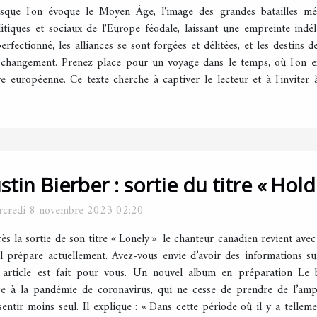
sque l'on évoque le Moyen Âge, l'image des grandes batailles méd
tiques et sociaux de l'Europe féodale, laissant une empreinte indélé
perfectionné, les alliances se sont forgées et délitées, et les destins
e changement. Prenez place pour un voyage dans le temps, où l'on ex
re européenne. Ce texte cherche à captiver le lecteur et à l'inviter
ustin Bierber : sortie du titre « Hold
credi 8 novembre 2023 02:20
ès la sortie de son titre « Lonely », le chanteur canadien revient ave
il prépare actuellement. Avez-vous envie d’avoir des informations sur
 article est fait pour vous. Un nouvel album en préparation Le 
ace à la pandémie de coronavirus, qui ne cesse de prendre de l’ampl
sentir moins seul. Il explique : « Dans cette période où il y a tell